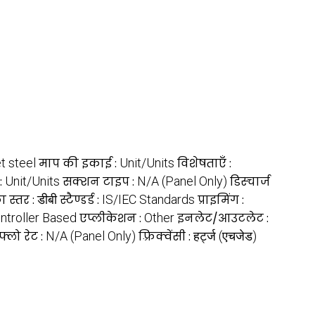
 steel
माप की इकाई :
Unit/Units
विशेषताएँ :
:
Unit/Units
सक्शन टाइप :
N/A (Panel Only)
डिस्चार्ज
ा स्तर :
डीबी
स्टैण्डर्ड :
IS/IEC Standards
प्राइमिंग :
ntroller Based
एप्लीकेशन :
Other
इनलेट/आउटलेट :
फ्लो रेट :
N/A (Panel Only)
फ़्रिक्वेंसी :
हर्ट्ज (एचजेड)