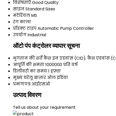
विशेषताएँ
Good Quality
साइज
Standard Sizes
मटेरियल
MS
रंग
काला
प्रॉडक्ट टाइप
Automatic Pump Controller
उपयोग
Industrial
ऑटो पंप कंट्रोलर व्यापार सूचना
भुगतान की शर्तें
कैश इन एडवांस (CID), कैश एडवांस (
आपूर्ति की क्षमता
1000000 प्रति वर्ष
डिलीवरी का समय
1 हफ़्ता
मुख्य घरेलू बाज़ार
ऑल इंडिया
प्रमाणपत्र
आईएसओ
उत्पाद विवरण
Tell us about your requirement