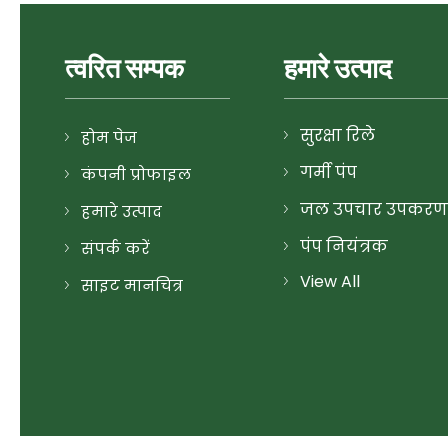
त्वरित सम्पक
हमारे उत्पाद
सुरक्षा रिले
होम पेज
गर्मी पंप
कंपनी प्रोफाइल
जल उपचार उपकरण
हमारे उत्पाद
पंप नियंत्रक
संपर्क करें
View All
डीवाटरिंग पंप
साइट मानचित्र
स्काडा सिस्टम
ऊर्जा प्रबंधन प्रणाली
यूवी कीटाणुशोधन
औद्योगिक सीवेज उपचा