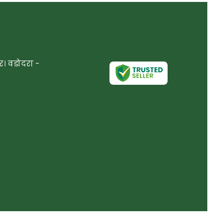
। वडोदरा -